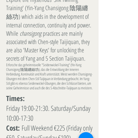
Training' (Yin-Yang Chansigong 陰陽纏
絲功) which aids in the development of
internal connection, continuity and power.
While
chansigong
practices are mainly
associated with Chen-style Taijiquan, they
are also 'Master Keys' for unlocking the
secrets of Yang and 5 Section Taijiquan.
Erforsche das geheimnisvolle "Seidenwickel-Training" (Yin-Yang
Chansigong 陰陽纏絲功), das die Entwicklung der inneren
Verbindung, Kontinuität und Kraft unterstützt. Meist werden Chansigong-
Übungen mit dem Chen-Stil Taijiquan in Verbindung gebracht. Im Yang-
Stil gibt es ebenso Seidenwickel-Übungen, die den Schlüssel bieten, um
seine Geheimnisse und auch die des 5-Abschnitte-Taijiquan zu meistern.
Times:
Friday 19:00-21:30. Saturday/Sunday
10:00-17:30
Cost:
Full Weekend €225 (Friday only
€50. Saturday/Sunday €190)